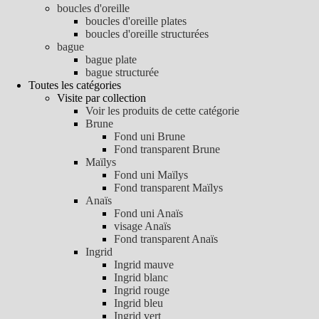
boucles d'oreille
boucles d'oreille plates
boucles d'oreille structurées
bague
bague plate
bague structurée
Toutes les catégories
Visite par collection
Voir les produits de cette catégorie
Brune
Fond uni Brune
Fond transparent Brune
Maïlys
Fond uni Maïlys
Fond transparent Maïlys
Anaïs
Fond uni Anaïs
visage Anaïs
Fond transparent Anaïs
Ingrid
Ingrid mauve
Ingrid blanc
Ingrid rouge
Ingrid bleu
Ingrid vert